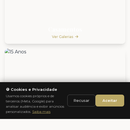
Casamentos
Ver Galerias
🍪 Cookies e Privacidade
Usamos cookies próprios e de
Recusar
Aceitar
terceiros (Meta, Google) para
analisar audiência e exibir anúncios
personalizados.
Saiba mais