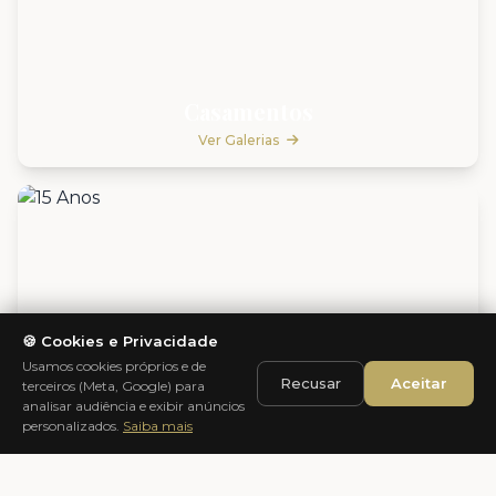
Casamentos
Ver Galerias
🍪 Cookies e Privacidade
Usamos cookies próprios e de
Recusar
Aceitar
terceiros (Meta, Google) para
analisar audiência e exibir anúncios
personalizados.
Saiba mais