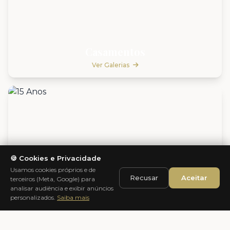
Casamentos
Ver Galerias
🍪 Cookies e Privacidade
Usamos cookies próprios e de
Recusar
Aceitar
terceiros (Meta, Google) para
analisar audiência e exibir anúncios
personalizados.
Saiba mais