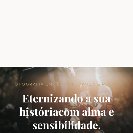
FOTOGRAFIA EM FERNANDÓPOLIS & REGIÃO
Eternizando a sua
história
com alma e
sensibilidade.