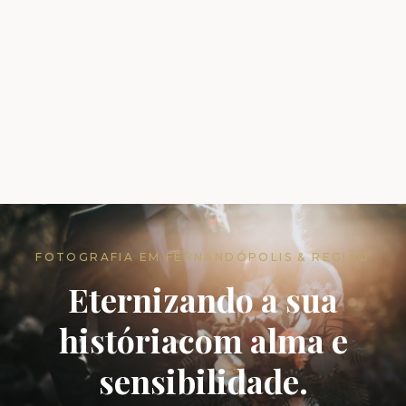
FOTOGRAFIA EM FERNANDÓPOLIS & REGIÃO
Eternizando a sua
história
com alma e
sensibilidade.