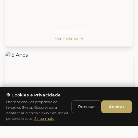
Casamentos
Ver Galerias
🍪 Cookies e Privacidade
Usamos cookies próprios e de
Recusar
Aceitar
terceiros (Meta, Google) para
analisar audiência e exibir anúncios
personalizados.
Saiba mais