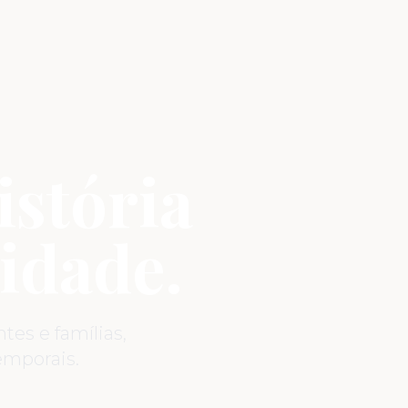
istória
idade.
es e famílias,
mporais.