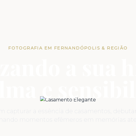
FOTOGRAFIA EM FERNANDÓPOLIS & REGIÃO
zando a sua h
lma e sensibil
em capturar a essência de casamentos, debutant
rmando momentos efêmeros em memórias ate